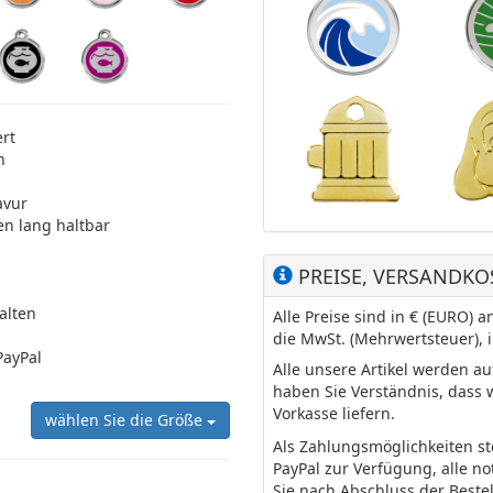
ert
n
avur
en lang haltbar
PREISE, VERSANDKO
halten
Alle Preise sind in € (EURO)
die MwSt. (Mehrwertsteuer), 
PayPal
Alle unsere Artikel werden a
haben Sie Verständnis, dass 
Vorkasse liefern.
wählen Sie die Größe
Als Zahlungsmöglichkeiten s
PayPal zur Verfügung, alle n
Sie nach Abschluss der Beste