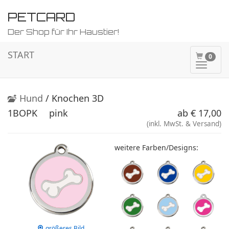
PETCARD
Der Shop für Ihr Haustier!
START
0
Naviga
ein-/a
Hund
/ Knochen 3D
1BOPK
pink
ab € 17,00
(inkl. MwSt. & Versand)
weitere Farben/Designs:
größeres Bild