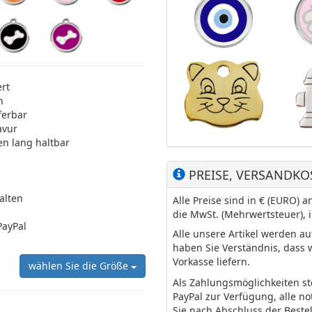
ert
n
ferbar
avur
en lang haltbar
PREISE, VERSANDKO
halten
Alle Preise sind in € (EURO)
die MwSt. (Mehrwertsteuer), 
PayPal
Alle unsere Artikel werden a
haben Sie Verständnis, dass 
Vorkasse liefern.
wählen Sie die Größe
Als Zahlungsmöglichkeiten s
PayPal zur Verfügung, alle n
Sie nach Abschluss der Beste