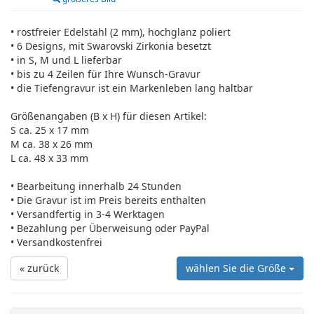
• rostfreier Edelstahl (2 mm), hochglanz poliert
• 6 Designs, mit Swarovski Zirkonia besetzt
• in S, M und L lieferbar
• bis zu 4 Zeilen für Ihre Wunsch-Gravur
• die Tiefengravur ist ein Markenleben lang haltbar
Größenangaben (B x H) für diesen Artikel:
S ca. 25 x 17 mm
M ca. 38 x 26 mm
L ca. 48 x 33 mm
• Bearbeitung innerhalb 24 Stunden
• Die Gravur ist im Preis bereits enthalten
• Versandfertig in 3-4 Werktagen
• Bezahlung per Überweisung oder PayPal
• Versandkostenfrei
« zurück
wählen Sie die Größe