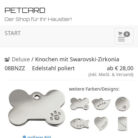
PETCARD
Der Shop für Ihr Haustier!
START
0
Naviga
ein-/a
Deluxe
/ Knochen mit Swarovski-Zirkonia
08BNZZ
Edelstahl poliert
ab € 28,00
(inkl. MwSt. & Versand)
weitere Farben/Designs:
größeres Bild