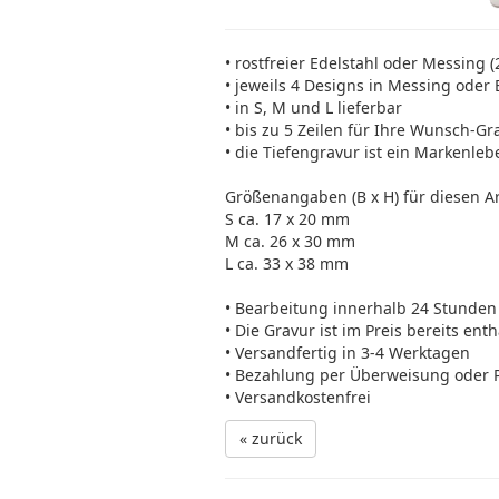
• rostfreier Edelstahl oder Messing (
• jeweils 4 Designs in Messing oder 
• in S, M und L lieferbar
• bis zu 5 Zeilen für Ihre Wunsch-Gr
• die Tiefengravur ist ein Markenleb
Größenangaben (B x H) für diesen Art
S ca. 17 x 20 mm
M ca. 26 x 30 mm
L ca. 33 x 38 mm
• Bearbeitung innerhalb 24 Stunden
• Die Gravur ist im Preis bereits ent
• Versandfertig in 3-4 Werktagen
• Bezahlung per Überweisung oder 
• Versandkostenfrei
« zurück