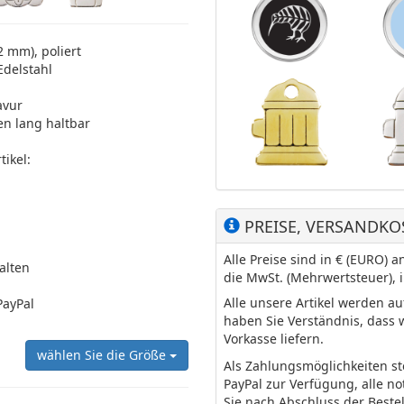
2 mm), poliert
Edelstahl
avur
en lang haltbar
ikel:
PREISE, VERSANDKO
Alle Preise sind in € (EURO)
halten
die MwSt. (Mehrwertsteuer), 
Alle unsere Artikel werden a
PayPal
haben Sie Verständnis, dass 
Vorkasse liefern.
wählen Sie die Größe
Als Zahlungsmöglichkeiten s
PayPal zur Verfügung, alle n
Sie nach Abschluss der Beste