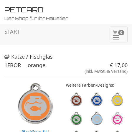
PETCARD
Der Shop für Ihr Haustier!
START
0
Naviga
ein-/a
Katze
/ Fischglas
1FBOR
orange
€ 17,00
(inkl. MwSt. & Versand)
weitere Farben/Designs:
größeres Bild