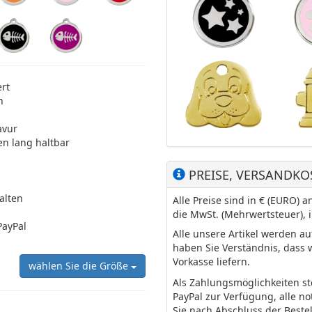
ert
n
avur
en lang haltbar
PREISE, VERSANDKO
halten
Alle Preise sind in € (EURO)
die MwSt. (Mehrwertsteuer), 
PayPal
Alle unsere Artikel werden a
haben Sie Verständnis, dass 
Vorkasse liefern.
wählen Sie die Größe
Als Zahlungsmöglichkeiten s
PayPal zur Verfügung, alle n
Sie nach Abschluss der Beste