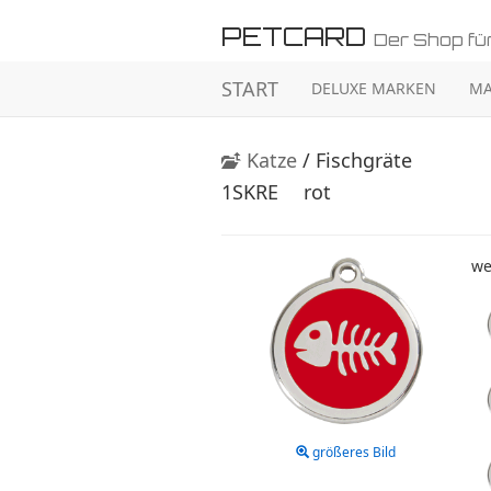
PETCARD
Der Shop für
START
DELUXE MARKEN
MA
Katze
/ Fischgräte
1SKRE
rot
we
größeres Bild