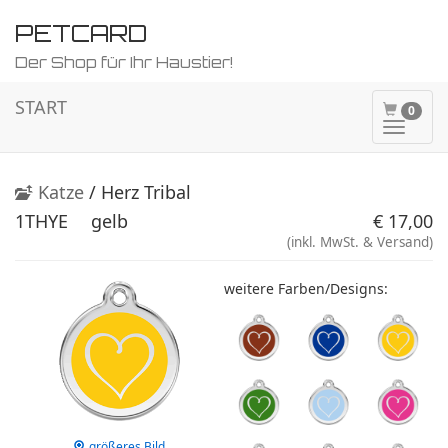
PETCARD
Der Shop für Ihr Haustier!
START
0
Naviga
ein-/a
Katze
/ Herz Tribal
1THYE
gelb
€ 17,00
(inkl. MwSt. & Versand)
weitere Farben/Designs:
größeres Bild