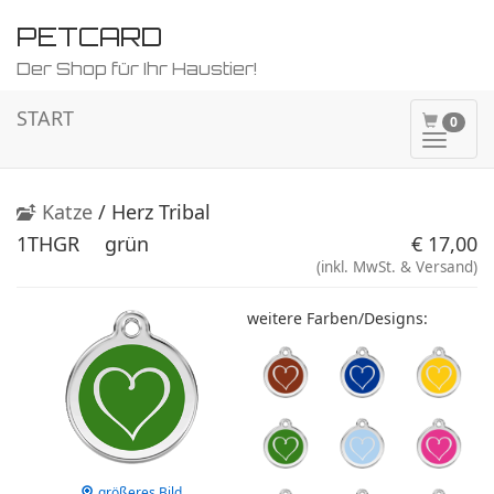
PETCARD
Der Shop für Ihr Haustier!
START
0
Naviga
ein-/a
Katze
/ Herz Tribal
1THGR
grün
€ 17,00
(inkl. MwSt. & Versand)
weitere Farben/Designs:
größeres Bild