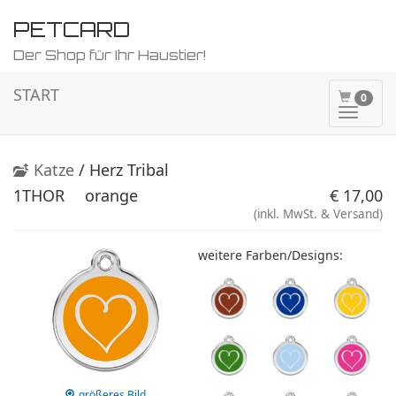
PETCARD
Der Shop für Ihr Haustier!
START
0
Naviga
ein-/a
Katze
/ Herz Tribal
1THOR
orange
€ 17,00
(inkl. MwSt. & Versand)
weitere Farben/Designs:
größeres Bild