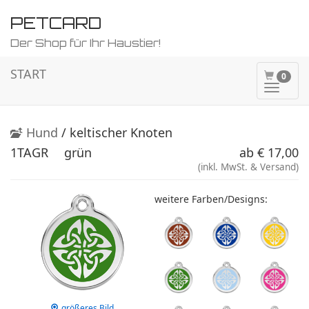
PETCARD
Der Shop für Ihr Haustier!
START
0
Naviga
ein-/a
Hund
/ keltischer Knoten
1TAGR
grün
ab € 17,00
(inkl. MwSt. & Versand)
weitere Farben/Designs:
größeres Bild