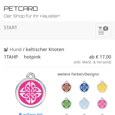
PETCARD
Der Shop für Ihr Haustier!
START
0
Naviga
ein-/a
Hund
/ keltischer Knoten
1TAHP
hotpink
ab € 17,00
(inkl. MwSt. & Versand)
weitere Farben/Designs:
größeres Bild