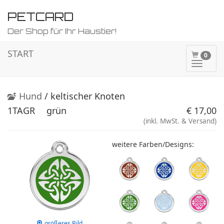
PETCARD
Der Shop für Ihr Haustier!
START
0
Naviga
ein-/a
Hund
/ keltischer Knoten
1TAGR
grün
€ 17,00
(inkl. MwSt. & Versand)
weitere Farben/Designs:
größeres Bild