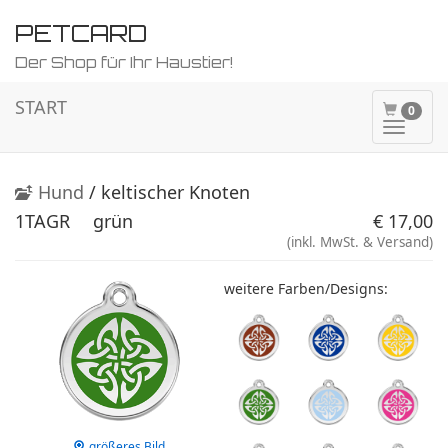
PETCARD
Der Shop für Ihr Haustier!
START
0
Naviga
ein-/a
Hund
/ keltischer Knoten
1TAGR
grün
€ 17,00
(inkl. MwSt. & Versand)
weitere Farben/Designs:
größeres Bild