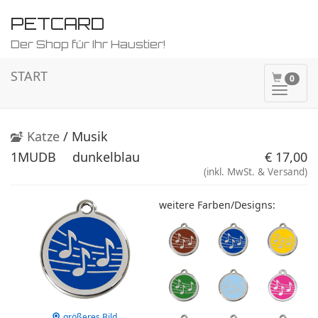
PETCARD
Der Shop für Ihr Haustier!
START
0
Naviga
ein-/a
Katze
/ Musik
1MUDB
dunkelblau
€ 17,00
(inkl. MwSt. & Versand)
weitere Farben/Designs:
größeres Bild