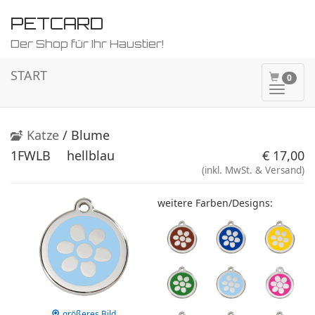
PETCARD
Der Shop für Ihr Haustier!
START
0
Naviga
ein-/a
Katze
/ Blume
1FWLB
hellblau
€ 17,00
(inkl. MwSt. & Versand)
weitere Farben/Designs:
größeres Bild