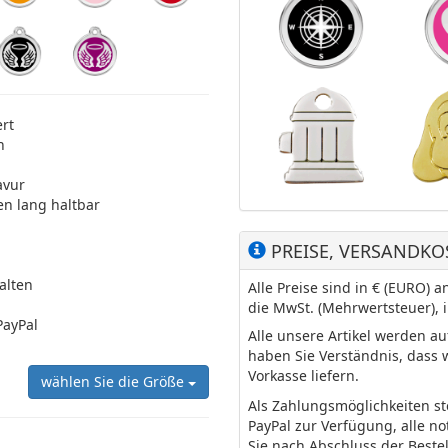
ert
n
avur
en lang haltbar
PREISE, VERSANDKO
halten
Alle Preise sind in € (EURO)
die MwSt. (Mehrwertsteuer), 
PayPal
Alle unsere Artikel werden a
haben Sie Verständnis, dass 
Vorkasse liefern.
wählen Sie die Größe
Als Zahlungsmöglichkeiten s
PayPal zur Verfügung, alle n
Sie nach Abschluss der Beste