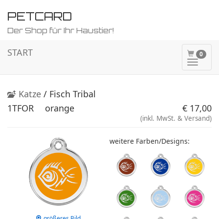
PETCARD
Der Shop für Ihr Haustier!
START
0
Naviga
ein-/a
Katze
/ Fisch Tribal
1TFOR
orange
€ 17,00
(inkl. MwSt. & Versand)
weitere Farben/Designs:
größeres Bild