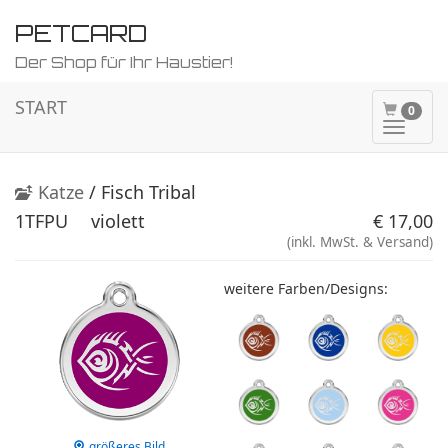
PETCARD
Der Shop für Ihr Haustier!
START
0
Naviga
ein-/a
Katze
/ Fisch Tribal
1TFPU
violett
€ 17,00
(inkl. MwSt. & Versand)
weitere Farben/Designs:
größeres Bild