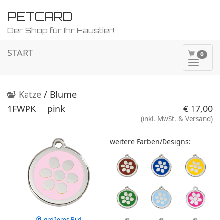
PETCARD
Der Shop für Ihr Haustier!
START
0
Naviga
ein-/a
Katze
/ Blume
1FWPK
pink
€ 17,00
(inkl. MwSt. & Versand)
weitere Farben/Designs:
größeres Bild