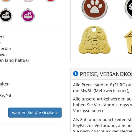
ert
n
ferbar
avur
en lang haltbar
PREISE, VERSANDKO
halten
Alle Preise sind in € (EURO)
die MwSt. (Mehrwertsteuer), 
PayPal
Alle unsere Artikel werden a
haben Sie Verständnis, dass 
Vorkasse liefern.
wählen Sie die Größe
Als Zahlungsmöglichkeiten s
PayPal zur Verfügung, alle n
Sie nach Abschluss der Beste