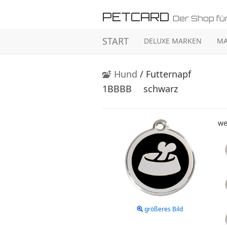
PETCARD
Der Shop für
START
DELUXE MARKEN
MA
Hund
/ Futternapf
1BBBB
schwarz
we
größeres Bild