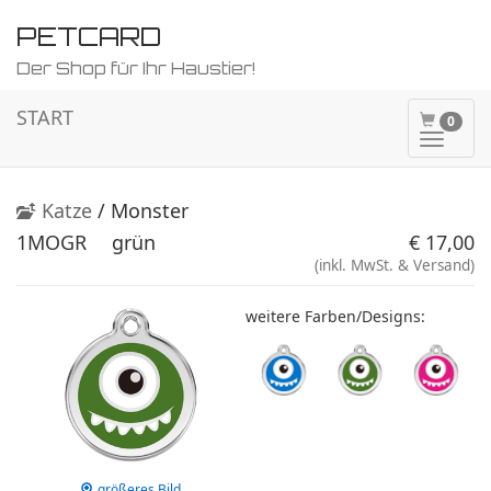
PETCARD
Der Shop für Ihr Haustier!
START
0
Naviga
ein-/a
Katze
/ Monster
1MOGR
grün
€ 17,00
(inkl. MwSt. & Versand)
weitere Farben/Designs:
größeres Bild