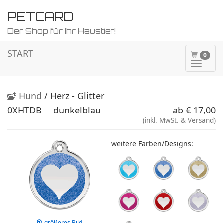
PETCARD
Der Shop für Ihr Haustier!
START
0
Naviga
ein-/a
Hund
/ Herz - Glitter
0XHTDB
dunkelblau
ab € 17,00
(inkl. MwSt. & Versand)
weitere Farben/Designs:
größeres Bild