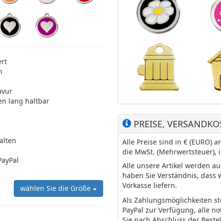
ert
n
avur
en lang haltbar
PREISE, VERSANDKO
halten
Alle Preise sind in € (EURO)
die MwSt. (Mehrwertsteuer), 
PayPal
Alle unsere Artikel werden a
haben Sie Verständnis, dass 
Vorkasse liefern.
wählen Sie die Größe
Als Zahlungsmöglichkeiten s
PayPal zur Verfügung, alle n
Sie nach Abschluss der Beste