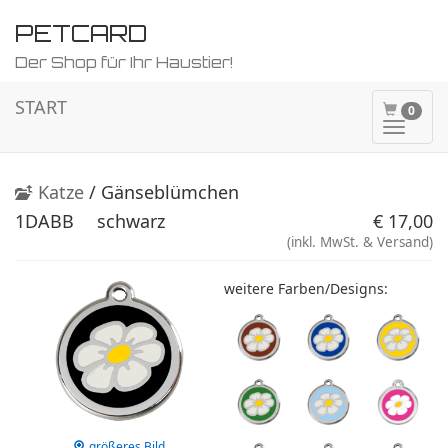
PETCARD
Der Shop für Ihr Haustier!
START
0
Naviga
ein-/a
Katze
/ Gänseblümchen
1DABB
schwarz
€ 17,00
(inkl. MwSt. & Versand)
weitere Farben/Designs:
größeres Bild