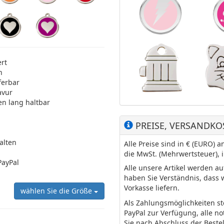
ert
n
ferbar
avur
en lang haltbar
PREISE, VERSANDKO
halten
Alle Preise sind in € (EURO)
die MwSt. (Mehrwertsteuer), 
PayPal
Alle unsere Artikel werden a
haben Sie Verständnis, dass 
Vorkasse liefern.
wählen Sie die Größe
Als Zahlungsmöglichkeiten s
PayPal zur Verfügung, alle n
Sie nach Abschluss der Beste