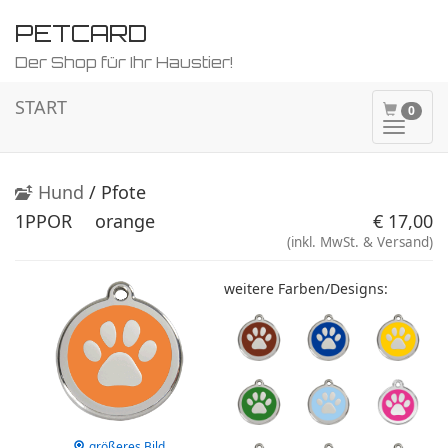
PETCARD
Der Shop für Ihr Haustier!
START
0
Naviga
ein-/a
Hund
/ Pfote
1PPOR
orange
€ 17,00
(inkl. MwSt. & Versand)
weitere Farben/Designs:
größeres Bild