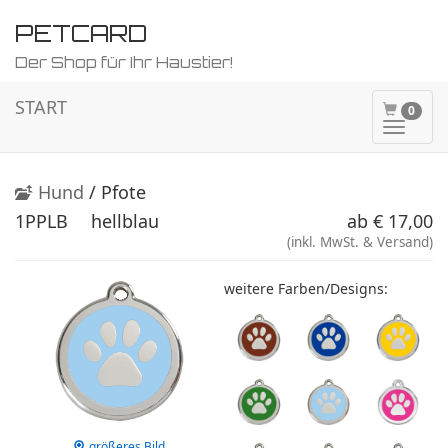
PETCARD
Der Shop für Ihr Haustier!
START
0
Naviga
ein-/a
Hund
/ Pfote
1PPLB
hellblau
ab € 17,00
(inkl. MwSt. & Versand)
weitere Farben/Designs:
größeres Bild