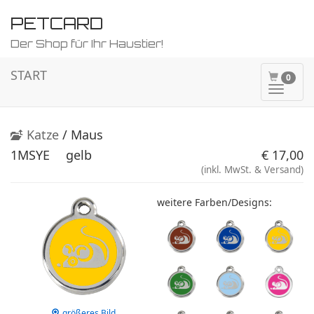
PETCARD
Der Shop für Ihr Haustier!
START
0
Naviga
ein-/a
Katze
/ Maus
1MSYE
gelb
€ 17,00
(inkl. MwSt. & Versand)
weitere Farben/Designs:
größeres Bild