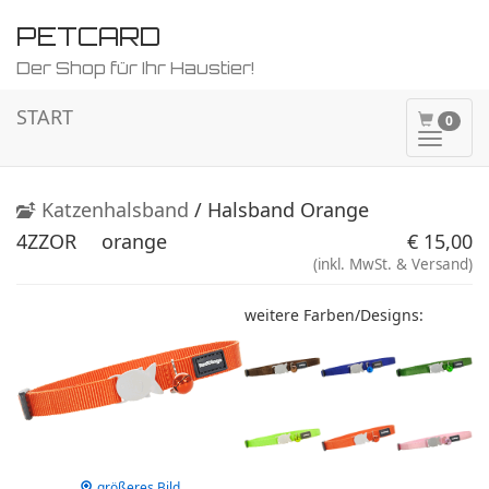
PETCARD
Der Shop für Ihr Haustier!
START
0
Naviga
ein-/a
Katzenhalsband
/ Halsband Orange
4ZZOR
orange
€ 15,00
(inkl. MwSt. & Versand)
weitere Farben/Designs:
größeres Bild