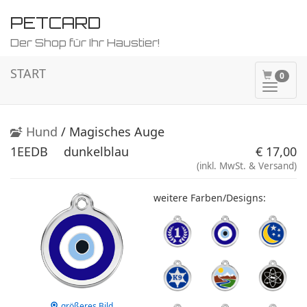
PETCARD
Der Shop für Ihr Haustier!
START
0
Naviga
ein-/a
Hund
/ Magisches Auge
1EEDB
dunkelblau
€ 17,00
(inkl. MwSt. & Versand)
weitere Farben/Designs:
größeres Bild