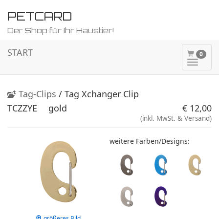
PETCARD
Der Shop für Ihr Haustier!
START
0
Naviga
ein-/a
Tag-Clips
/ Tag Xchanger Clip
TCZZYE
gold
€ 12,00
(inkl. MwSt. & Versand)
weitere Farben/Designs:
größeres Bild