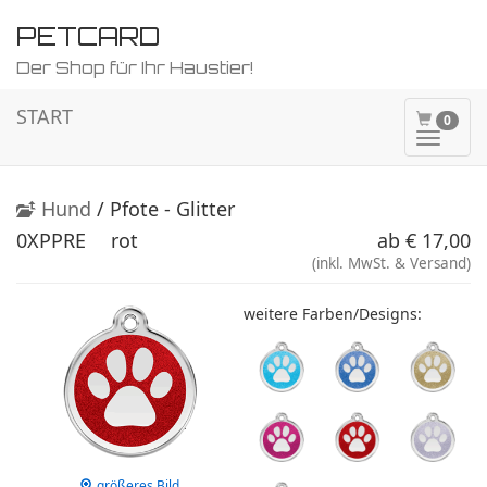
PETCARD
Der Shop für Ihr Haustier!
START
0
Naviga
ein-/a
Hund
/ Pfote - Glitter
0XPPRE
rot
ab € 17,00
(inkl. MwSt. & Versand)
weitere Farben/Designs:
größeres Bild