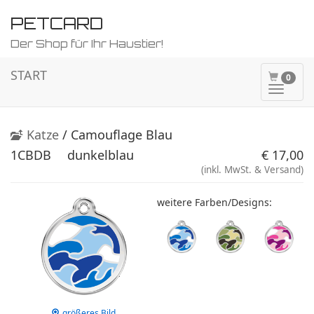
PETCARD
Der Shop für Ihr Haustier!
START
0
Naviga
ein-/a
Katze
/ Camouflage Blau
1CBDB
dunkelblau
€ 17,00
(inkl. MwSt. & Versand)
weitere Farben/Designs:
größeres Bild