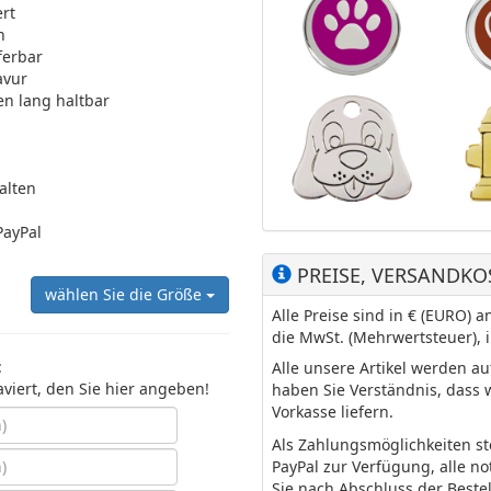
ert
n
ferbar
avur
en lang haltbar
halten
PayPal
PREISE, VERSANDKO
wählen Sie die Größe
Alle Preise sind in € (EURO)
die MwSt. (Mehrwertsteuer), 
:
Alle unsere Artikel werden a
aviert, den Sie hier angeben!
haben Sie Verständnis, dass 
Vorkasse liefern.
Als Zahlungsmöglichkeiten s
PayPal zur Verfügung, alle n
Sie nach Abschluss der Beste