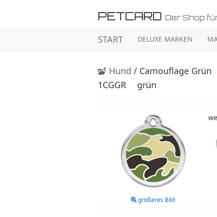
PETCARD
Der Shop für
START
DELUXE MARKEN
MA
Hund
/ Camouflage Grün
1CGGR
grün
we
größeres Bild