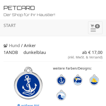
PETCARD
Der Shop für Ihr Haustier!
START
0
Naviga
ein-/a
Hund
/ Anker
1ANDB
dunkelblau
ab € 17,00
(inkl. MwSt. & Versand)
weitere Farben/Designs:
größeres Bild