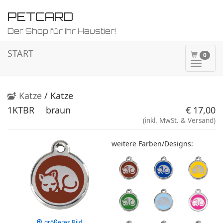
PETCARD
Der Shop für Ihr Haustier!
START
0
Naviga
ein-/a
Katze
/ Katze
1KTBR
braun
€ 17,00
(inkl. MwSt. & Versand)
weitere Farben/Designs:
größeres Bild