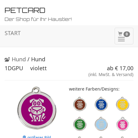
PETCARD
Der Shop für Ihr Haustier!
START
0
Naviga
ein-/a
Hund
/ Hund
1DGPU
violett
ab € 17,00
(inkl. MwSt. & Versand)
weitere Farben/Designs:
größeres Bild