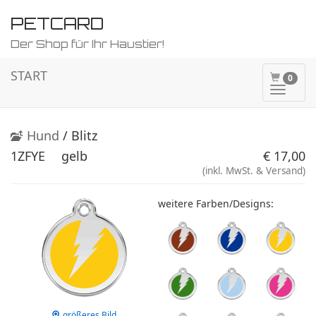
PETCARD
Der Shop für Ihr Haustier!
START
0
Naviga
ein-/a
Hund
/ Blitz
1ZFYE
gelb
€ 17,00
(inkl. MwSt. & Versand)
weitere Farben/Designs:
größeres Bild