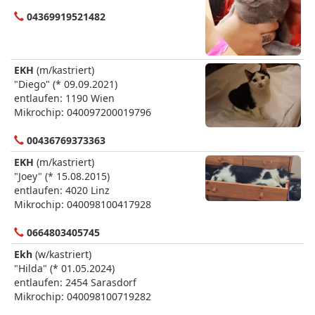
04369919521482
EKH
(m/kastriert)
"Diego" (* 09.09.2021)
entlaufen: 1190 Wien
Mikrochip: 040097200019796
00436769373363
EKH
(m/kastriert)
"Joey" (* 15.08.2015)
entlaufen: 4020 Linz
Mikrochip: 040098100417928
0664803405745
Ekh
(w/kastriert)
"Hilda" (* 01.05.2024)
entlaufen: 2454 Sarasdorf
Mikrochip: 040098100719282