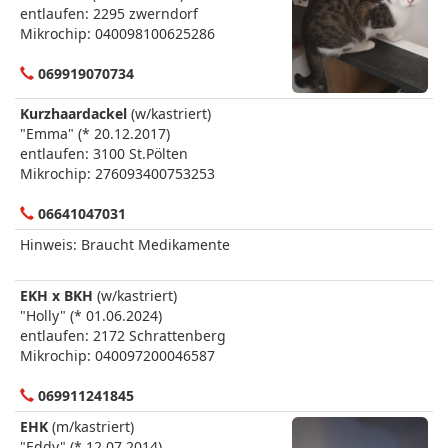
entlaufen: 2295 zwerndorf
Mikrochip: 040098100625286
069919070734
Kurzhaardackel
(w/kastriert)
"Emma" (* 20.12.2017)
entlaufen: 3100 St.Pölten
Mikrochip: 276093400753253
06641047031
Hinweis: Braucht Medikamente
EKH x BKH
(w/kastriert)
"Holly" (* 01.06.2024)
entlaufen: 2172 Schrattenberg
Mikrochip: 040097200046587
069911241845
EHK
(m/kastriert)
"Eddy" (* 12.07.2014)