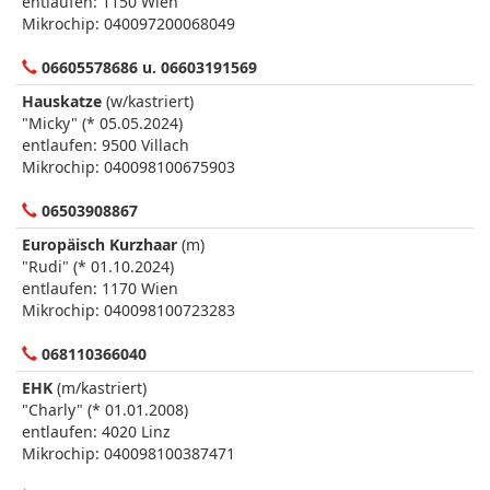
entlaufen: 1150 Wien
Mikrochip: 040097200068049
06605578686 u. 06603191569
Hauskatze
(w/kastriert)
"Micky" (* 05.05.2024)
entlaufen: 9500 Villach
Mikrochip: 040098100675903
06503908867
Europäisch Kurzhaar
(m)
"Rudi" (* 01.10.2024)
entlaufen: 1170 Wien
Mikrochip: 040098100723283
068110366040
EHK
(m/kastriert)
"Charly" (* 01.01.2008)
entlaufen: 4020 Linz
Mikrochip: 040098100387471