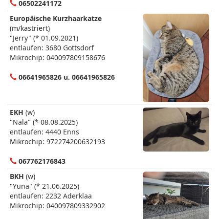
06502241172
Europäische Kurzhaarkatze
(m/kastriert)
"Jerry" (* 01.09.2021)
entlaufen: 3680 Gottsdorf
Mikrochip: 040097809158676
06641965826 u. 06641965826
EKH
(w)
"Nala" (* 08.08.2025)
entlaufen: 4440 Enns
Mikrochip: 972274200632193
067762176843
BKH
(w)
"Yuna" (* 21.06.2025)
entlaufen: 2232 Aderklaa
Mikrochip: 040097809332902