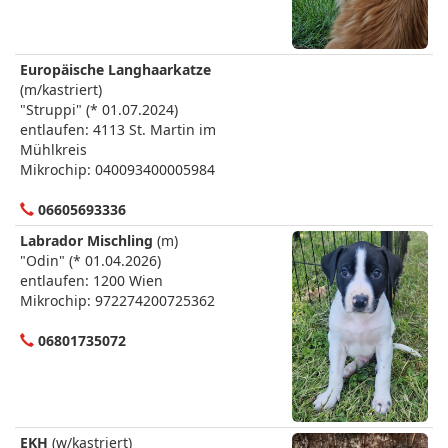
Europäische Langhaarkatze
(m/kastriert)
"Struppi" (* 01.07.2024)
entlaufen: 4113 St. Martin im
Mühlkreis
Mikrochip: 040093400005984
06605693336
Labrador Mischling
(m)
"Odin" (* 01.04.2026)
entlaufen: 1200 Wien
Mikrochip: 972274200725362
06801735072
EKH
(w/kastriert)