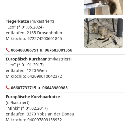
Tiegerkatze
(m/kastriert)
"Leo" (* 01.05.2024)
entlaufen: 2165 Drasenhofen
Mikrochip: 972274200601845
066488386751 u. 067683001356
Europäisch Kurzhaar
(m/kastriert)
"Leo" (* 01.01.2017)
entlaufen: 1220 Wien
Mikrochip: 642099010042372
06607733715 u. 06643989985
Europäische Kurzhaarkatze
(m/kastriert)
"Minki" (* 01.02.2017)
entlaufen: 3370 Ybbs an der Donau
Mikrochip: 040097809158952