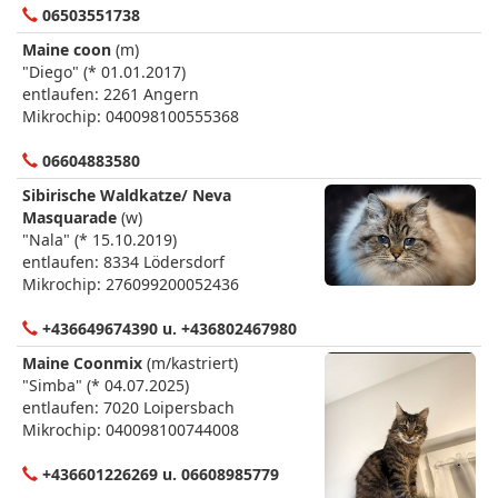
06503551738
Maine coon
(m)
"Diego" (* 01.01.2017)
entlaufen: 2261 Angern
Mikrochip: 040098100555368
06604883580
Sibirische Waldkatze/ Neva
Masquarade
(w)
"Nala" (* 15.10.2019)
entlaufen: 8334 Lödersdorf
Mikrochip: 276099200052436
+436649674390 u. +436802467980
Maine Coonmix
(m/kastriert)
"Simba" (* 04.07.2025)
entlaufen: 7020 Loipersbach
Mikrochip: 040098100744008
+436601226269 u. 06608985779