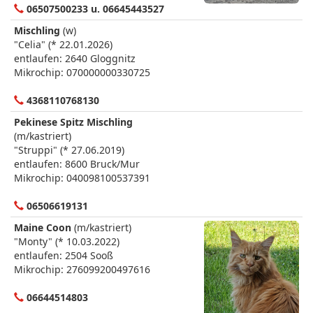
06507500233 u. 06645443527
Mischling
(w)
"Celia" (* 22.01.2026)
entlaufen: 2640 Gloggnitz
Mikrochip: 070000000330725
4368110768130
Pekinese Spitz Mischling
(m/kastriert)
"Struppi" (* 27.06.2019)
entlaufen: 8600 Bruck/Mur
Mikrochip: 040098100537391
06506619131
Maine Coon
(m/kastriert)
"Monty" (* 10.03.2022)
entlaufen: 2504 Sooß
Mikrochip: 276099200497616
06644514803