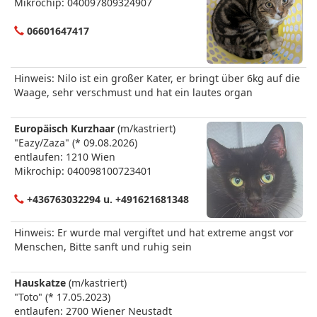
Mikrochip: 040097809324907
06601647417
Hinweis: Nilo ist ein großer Kater, er bringt über 6kg auf die
Waage, sehr verschmust und hat ein lautes organ
Europäisch Kurzhaar
(m/kastriert)
"Eazy/Zaza" (* 09.08.2026)
entlaufen: 1210 Wien
Mikrochip: 040098100723401
+436763032294 u. +491621681348
Hinweis: Er wurde mal vergiftet und hat extreme angst vor
Menschen, Bitte sanft und ruhig sein
Hauskatze
(m/kastriert)
"Toto" (* 17.05.2023)
entlaufen: 2700 Wiener Neustadt