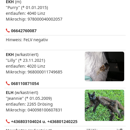
EKH
(m)
"Purry" (* 01.01.2015)
entlaufen: 4040 Linz
Mikrochip: 978000040002057
06642760087
Hinweis: FeLV negativ
EKH
(w/kastriert)
"Lilly" (* 23.11.2021)
entlaufen: 4020 Linz
Mikrochip: 968000011749685
068110871054
ELH
(w/kastriert)
"Jeannie" (* 01.05.2009)
entlaufen: 2265 Drösing
Mikrochip: 040098100607831
+436803104024 u. +436801240225