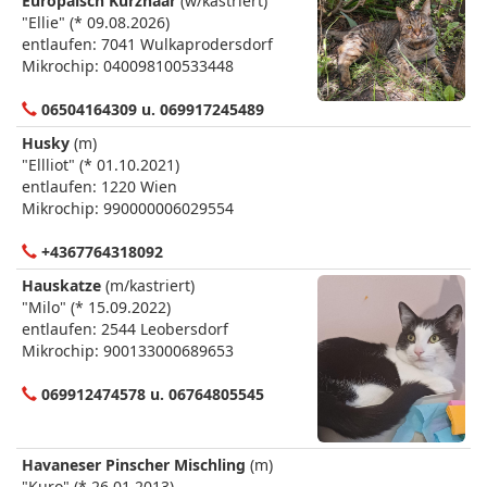
Europäisch Kurzhaar
(w/kastriert)
"Ellie" (* 09.08.2026)
entlaufen: 7041 Wulkaprodersdorf
Mikrochip: 040098100533448
06504164309 u. 069917245489
Husky
(m)
"Ellliot" (* 01.10.2021)
entlaufen: 1220 Wien
Mikrochip: 990000006029554
+4367764318092
Hauskatze
(m/kastriert)
"Milo" (* 15.09.2022)
entlaufen: 2544 Leobersdorf
Mikrochip: 900133000689653
069912474578 u. 06764805545
Havaneser Pinscher Mischling
(m)
"Kuro" (* 26.01.2013)