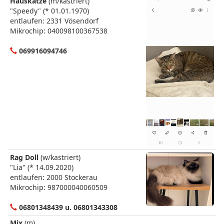
Hauskatze
(m/kastriert)
"Speedy" (* 01.01.1970)
entlaufen: 2331 Vösendorf
Mikrochip: 040098100367538
069916094746
Rag Doll
(w/kastriert)
"Lia" (* 14.09.2020)
entlaufen: 2000 Stockerau
Mikrochip: 987000040060509
06801348439 u. 06801343308
Mix
(m)