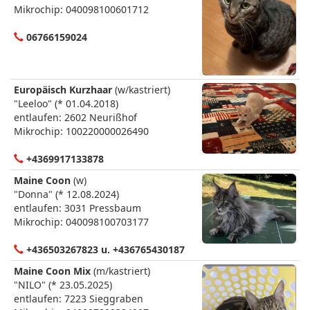
Mikrochip: 040098100601712
06766159024
Europäisch Kurzhaar
(w/kastriert)
"Leeloo" (* 01.04.2018)
entlaufen: 2602 Neurißhof
Mikrochip: 100220000026490
+4369917133878
Maine Coon
(w)
"Donna" (* 12.08.2024)
entlaufen: 3031 Pressbaum
Mikrochip: 040098100703177
+436503267823 u. +436765430187
Maine Coon Mix
(m/kastriert)
"NILO" (* 23.05.2025)
entlaufen: 7223 Sieggraben