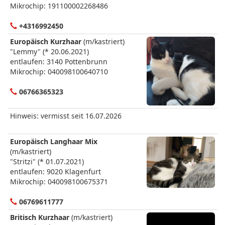
Mikrochip: 191100002268486
+4316992450
Europäisch Kurzhaar
(m/kastriert)
"Lemmy" (* 20.06.2021)
entlaufen: 3140 Pottenbrunn
Mikrochip: 040098100640710
06766365323
Hinweis: vermisst seit 16.07.2026
Europäisch Langhaar Mix
(m/kastriert)
"Stritzi" (* 01.07.2021)
entlaufen: 9020 Klagenfurt
Mikrochip: 040098100675371
06769611777
Britisch Kurzhaar
(m/kastriert)