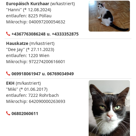
Europäisch Kurzhaar
(w/kastriert)
"Hanni" (* 12.08.2024)
entlaufen: 8225 Pöllau
Mikrochip: 040097200054632
+4367763086248 u. +4333352875
Hauskatze
(m/kastriert)
"Dee Jay" (* 27.11.2023)
entlaufen: 1220 Wien
Mikrochip: 972274200616601
069918061947 u. 06769034949
EKH
(m/kastriert)
"Miki" (* 01.06.2017)
entlaufen: 7222 Rohrbach
Mikrochip: 642090000263693
06802060611