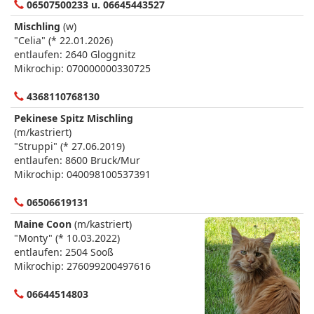
06507500233 u. 06645443527
Mischling
(w)
"Celia" (* 22.01.2026)
entlaufen: 2640 Gloggnitz
Mikrochip: 070000000330725
4368110768130
Pekinese Spitz Mischling
(m/kastriert)
"Struppi" (* 27.06.2019)
entlaufen: 8600 Bruck/Mur
Mikrochip: 040098100537391
06506619131
Maine Coon
(m/kastriert)
"Monty" (* 10.03.2022)
entlaufen: 2504 Sooß
Mikrochip: 276099200497616
06644514803