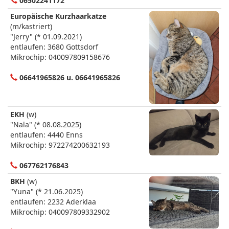
06502241172
Europäische Kurzhaarkatze
(m/kastriert)
"Jerry" (* 01.09.2021)
entlaufen: 3680 Gottsdorf
Mikrochip: 040097809158676
06641965826 u. 06641965826
EKH
(w)
"Nala" (* 08.08.2025)
entlaufen: 4440 Enns
Mikrochip: 972274200632193
067762176843
BKH
(w)
"Yuna" (* 21.06.2025)
entlaufen: 2232 Aderklaa
Mikrochip: 040097809332902