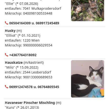
"Ellie" (* 07.08.2026)
entlaufen: 7041 Wulkaprodersdorf
Mikrochip: 040098100533448
06504164309 u. 069917245489
Husky
(m)
"Ellliot" (* 01.10.2021)
entlaufen: 1220 Wien
Mikrochip: 990000006029554
+4367764318092
Hauskatze
(m/kastriert)
"Milo" (* 15.09.2022)
entlaufen: 2544 Leobersdorf
Mikrochip: 900133000689653
069912474578 u. 06764805545
Havaneser Pinscher Mischling
(m)
"Kuro" (* 26.01.2013)