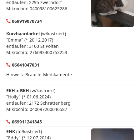
entlaufen: 2295 zwerndorf
Mikrochip: 040098100625286
069919070734
Kurzhaardackel
(w/kastriert)
"Emma" (* 20.12.2017)
entlaufen: 3100 St.Pölten
Mikrochip: 276093400753253
06641047031
Hinweis: Braucht Medikamente
EKH x BKH
(w/kastriert)
"Holly" (* 01.06.2024)
entlaufen: 2172 Schrattenberg
Mikrochip: 040097200046587
069911241845
EHK
(m/kastriert)
"Eddy" (* 12.07.2014)