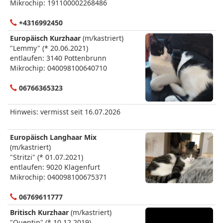
Mikrochip: 191100002268486
+4316992450
Europäisch Kurzhaar
(m/kastriert)
"Lemmy" (* 20.06.2021)
entlaufen: 3140 Pottenbrunn
Mikrochip: 040098100640710
06766365323
Hinweis: vermisst seit 16.07.2026
Europäisch Langhaar Mix
(m/kastriert)
"Stritzi" (* 01.07.2021)
entlaufen: 9020 Klagenfurt
Mikrochip: 040098100675371
06769611777
Britisch Kurzhaar
(m/kastriert)
"Quentin" (* 10.12.2019)