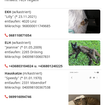
EKH
(w/kastriert)
"Lilly" (* 23.11.2021)
entlaufen: 4020 Linz
Mikrochip: 968000011749685
068110871054
ELH
(w/kastriert)
"Jeannie" (* 01.05.2009)
entlaufen: 2265 Drösing
Mikrochip: 040098100607831
+436803104024 u. +436801240225
Hauskatze
(m/kastriert)
"Speedy" (* 01.01.1970)
entlaufen: 2331 Vösendorf
Mikrochip: 040098100367538
069916094746