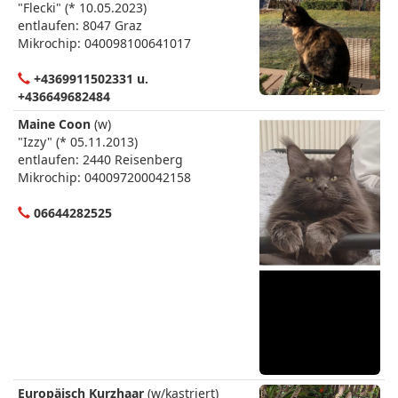
"Flecki" (* 10.05.2023)
entlaufen: 8047 Graz
Mikrochip: 040098100641017
+4369911502331 u.
+436649682484
Maine Coon
(w)
"Izzy" (* 05.11.2013)
entlaufen: 2440 Reisenberg
Mikrochip: 040097200042158
06644282525
Europäisch Kurzhaar
(w/kastriert)