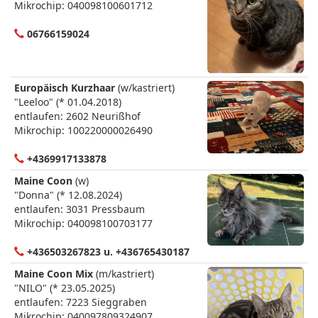
Mikrochip: 040098100601712
06766159024
Europäisch Kurzhaar
(w/kastriert)
"Leeloo" (* 01.04.2018)
entlaufen: 2602 Neurißhof
Mikrochip: 100220000026490
+4369917133878
Maine Coon
(w)
"Donna" (* 12.08.2024)
entlaufen: 3031 Pressbaum
Mikrochip: 040098100703177
+436503267823 u. +436765430187
Maine Coon Mix
(m/kastriert)
"NILO" (* 23.05.2025)
entlaufen: 7223 Sieggraben
Mikrochip: 040097809324907