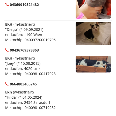
04369919521482
EKH
(m/kastriert)
"Diego" (* 09.09.2021)
entlaufen: 1190 Wien
Mikrochip: 040097200019796
00436769373363
EKH
(m/kastriert)
"Joey" (* 15.08.2015)
entlaufen: 4020 Linz
Mikrochip: 040098100417928
0664803405745
Ekh
(w/kastriert)
"Hilda" (* 01.05.2024)
entlaufen: 2454 Sarasdorf
Mikrochip: 040098100719282