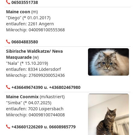
06503551738
Maine coon
(m)
"Diego" (* 01.01.2017)
entlaufen: 2261 Angern
Mikrochip: 040098100555368
06604883580
Sibirische Waldkatze/ Neva
Masquarade
(w)
"Nala" (* 15.10.2019)
entlaufen: 8334 Lödersdorf
Mikrochip: 276099200052436
+436649674390 u. +436802467980
Maine Coonmix
(m/kastriert)
"Simba" (* 04.07.2025)
entlaufen: 7020 Loipersbach
Mikrochip: 040098100744008
+436601226269 u. 06608985779