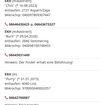
EKH
(m/kastriert)
"Chili" (* 16.08.2023)
entlaufen: 2151 Asparn/Zaya
Mikrochip: 040097809307447
06646430425 u. 06643673327
EKH
(m/kastriert)
"Burli" (* 09.04.2026)
entlaufen: 2680 Semmering
Mikrochip: 040098100748455
06645031449
Hinweis: Der Finder erhält eine Belohnung!
EKH
(m)
"Purry" (* 01.01.2015)
entlaufen: 4040 Linz
Mikrochip: 978000040002057
06642760087
Hinweis: FeLV negativ