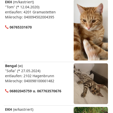
EKH
(m/kastriert)
"Tom" (* 12.04.2020)
entlaufen: 4201 Gramastetten
Mikrochip: 040094502004395
06765331670
Bengal
(w)
"Sofia" (* 27.05.2024)
entlaufen: 2102 Hagenbrunn
Mikrochip: 040098100661482
06802045759 u. 067763570676
EKH
(w/kastriert)