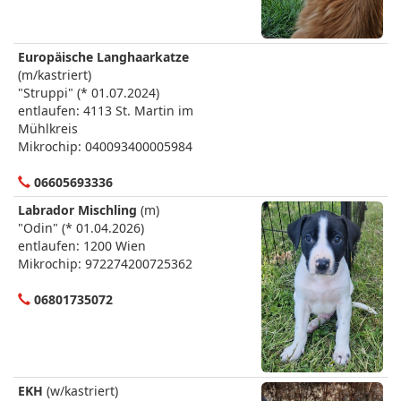
Europäische Langhaarkatze
(m/kastriert)
"Struppi" (* 01.07.2024)
entlaufen: 4113 St. Martin im
Mühlkreis
Mikrochip: 040093400005984
06605693336
Labrador Mischling
(m)
"Odin" (* 01.04.2026)
entlaufen: 1200 Wien
Mikrochip: 972274200725362
06801735072
EKH
(w/kastriert)