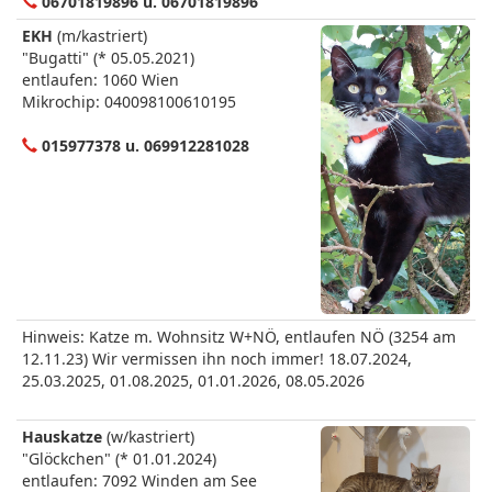
06701819896 u. 06701819896
EKH
(m/kastriert)
"Bugatti" (* 05.05.2021)
entlaufen: 1060 Wien
Mikrochip: 040098100610195
015977378 u. 069912281028
Hinweis: Katze m. Wohnsitz W+NÖ, entlaufen NÖ (3254 am
12.11.23) Wir vermissen ihn noch immer! 18.07.2024,
25.03.2025, 01.08.2025, 01.01.2026, 08.05.2026
Hauskatze
(w/kastriert)
"Glöckchen" (* 01.01.2024)
entlaufen: 7092 Winden am See