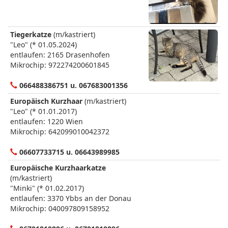
Tiegerkatze
(m/kastriert)
"Leo" (* 01.05.2024)
entlaufen: 2165 Drasenhofen
Mikrochip: 972274200601845
066488386751 u. 067683001356
Europäisch Kurzhaar
(m/kastriert)
"Leo" (* 01.01.2017)
entlaufen: 1220 Wien
Mikrochip: 642099010042372
06607733715 u. 06643989985
Europäische Kurzhaarkatze
(m/kastriert)
"Minki" (* 01.02.2017)
entlaufen: 3370 Ybbs an der Donau
Mikrochip: 040097809158952