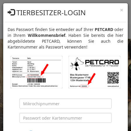
PETCARD
×
TIERBESITZER-LOGIN
Die Meldestelle für Ihr Haustier!
Das Passwort finden Sie entweder auf Ihrer
PETCARD
oder
START
Navig
in Ihrem
Willkommensbrief
. Haben Sie bereits die hier
ein-/
abgebildetete PETCARD, können Sie auch die
Kartennummer als Passwort verwenden!
Warum registrieren?
Weil wir Tag für Tag helfen, vermisste Tiere
wieder zurück nachhause zu bringen!
jetzt registrieren »