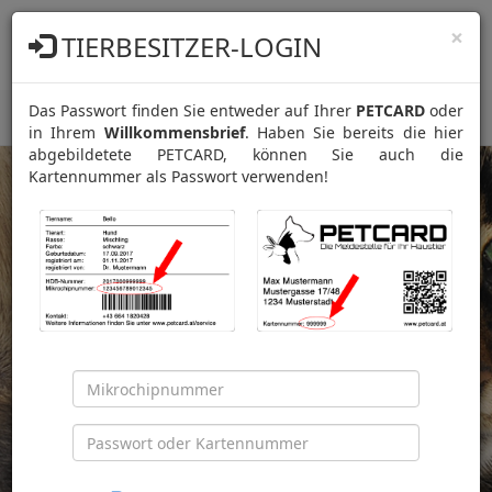
PETCARD
×
TIERBESITZER-LOGIN
Die Meldestelle für Ihr Haustier!
Das Passwort finden Sie entweder auf Ihrer
PETCARD
oder
START
Navig
in Ihrem
Willkommensbrief
. Haben Sie bereits die hier
ein-/
abgebildetete PETCARD, können Sie auch die
Kartennummer als Passwort verwenden!
Warum registrieren?
Weil wir Tag für Tag helfen, vermisste Tiere
wieder zurück nachhause zu bringen!
jetzt registrieren »