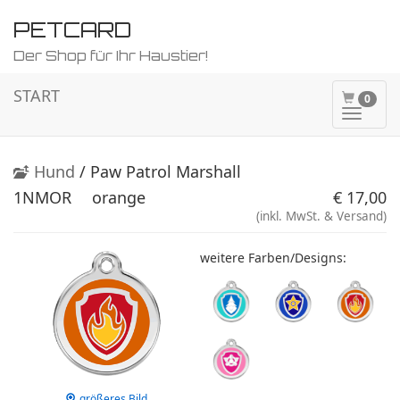
PETCARD
Der Shop für Ihr Haustier!
START
0
Naviga
ein-/a
Hund
/ Paw Patrol Marshall
1NMOR
orange
€ 17,00
(inkl. MwSt. & Versand)
weitere Farben/Designs:
größeres Bild