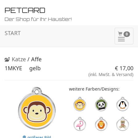
PETCARD
Der Shop für Ihr Haustier!
START
0
Naviga
ein-/a
Katze
/ Affe
1MKYE
gelb
€ 17,00
(inkl. MwSt. & Versand)
weitere Farben/Designs:
größeres Bild