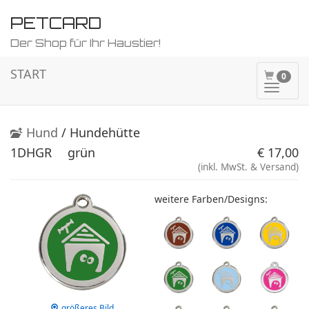
PETCARD
Der Shop für Ihr Haustier!
START
0
Naviga
ein-/a
Hund
/ Hundehütte
1DHGR
grün
€ 17,00
(inkl. MwSt. & Versand)
weitere Farben/Designs:
größeres Bild