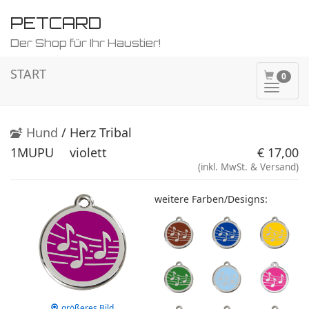
PETCARD
Der Shop für Ihr Haustier!
START
0
Naviga
ein-/a
Hund
/ Herz Tribal
1MUPU
violett
€ 17,00
(inkl. MwSt. & Versand)
weitere Farben/Designs:
größeres Bild