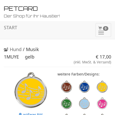
PETCARD
Der Shop für Ihr Haustier!
START
0
Naviga
ein-/a
Hund
/ Musik
1MUYE
gelb
€ 17,00
(inkl. MwSt. & Versand)
weitere Farben/Designs:
größeres Bild