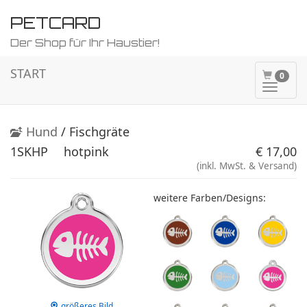
PETCARD
Der Shop für Ihr Haustier!
START
0
Naviga
ein-/a
Hund
/ Fischgräte
1SKHP
hotpink
€ 17,00
(inkl. MwSt. & Versand)
weitere Farben/Designs:
größeres Bild