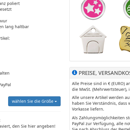
anz poliert
besetzt
avur
en lang haltbar
ikel:
PREISE, VERSANDKO
halten
Alle Preise sind in € (EURO)
PayPal
die MwSt. (Mehrwertsteuer), 
Alle unsere Artikel werden a
wählen Sie die Größe
haben Sie Verständnis, dass 
Vorkasse liefern.
Als Zahlungsmöglichkeiten s
:
PayPal zur Verfügung, alle n
aviert, den Sie hier angeben!
Sie nach Abschluss der Beste