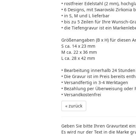
• rostfreier Edelstahl (2 mm), hochgl
• 6 Designs, mit Swarovski Zirkonia 
• in S, M und L lieferbar
• bis zu 5 Zeilen für Ihre Wunsch-Gr
• die Tiefengravur ist ein Markenleb
Größenangaben (B x H) für diesen Art
S ca. 14 x 23 mm
M ca. 22 x 36 mm
L ca. 28 x 42 mm
• Bearbeitung innerhalb 24 Stunden
• Die Gravur ist im Preis bereits ent
• Versandfertig in 3-4 Werktagen
• Bezahlung per Überweisung oder 
• Versandkostenfrei
« zurück
Geben Sie bitte Ihren Gravurtext ein
Es wird nur der Text in die Marke gr