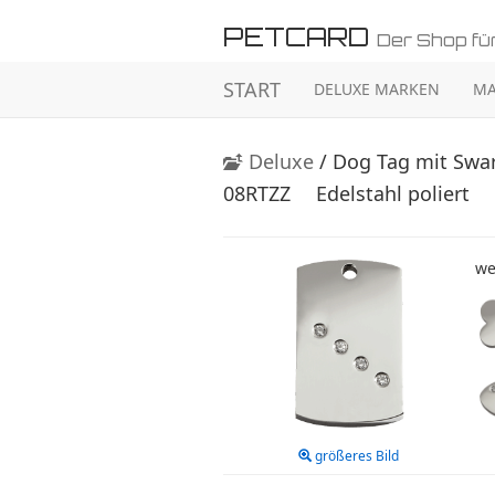
PETCARD
Der Shop für
START
DELUXE MARKEN
MA
Deluxe
/ Dog Tag mit Swar
08RTZZ
Edelstahl poliert
we
größeres Bild